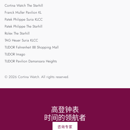
Cortina Watch The Starhill
Franck Muller Pavilion KL
Patek Philippe Suria KLCC
Patek Philippe The Starhill
Rolex The Starhill
TAG Heuer Suria KLCC
TUDOR Fahrenheit 88 Shopping Mall
TUDOR Imago
TUDOR Pavilion Damansara Heights
© 2026 Cortina Watch. All rights reserved.
高登钟表
时间的领航者
咨询专家