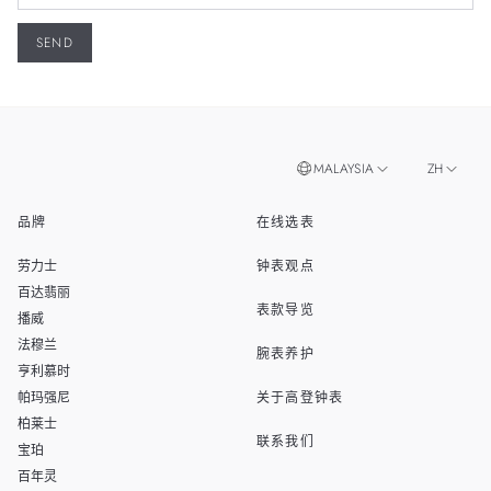
MALAYSIA
ZH
品牌
在线选表
EN
SINGAPORE
劳力士
钟表观点
THAILAND
百达翡丽
表款导览
播威
TAIWAN
法穆兰
腕表养护
亨利慕时
帕玛强尼
关于高登钟表
柏莱士
联系我们
宝珀
百年灵