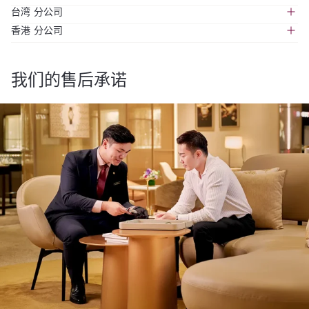
Singapore 238874
Suite 2206, 22nd Floor, MailBox: CP31, Wisma
台湾 分公司
+6563399447
Chuang, 34, Jalan Sultan Ismail 50250 Kuala Lumpur
Unit A1 , 22/F, NCB Innovation Centre, 888 Lai Chi
香港 分公司
+60321488354
Kok Road, Kowloon, Hong Kong
9F, No. 97, Songren Road, Xinyi District, Taipei City
+60321482814
+66225410309
110 Taiwan, Republic of China
Unit A1 , 22/F, NCB Innovation Centre, 888 Lai Chi
+886287805088
我们的售后承诺
Kok Road, Kowloon, Hong Kong
+85221584319