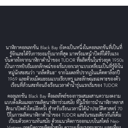
นาฬิกาคอลเลกชัน Black Bay ยังคงเป็นหนึ่งในคอลเลกชันที่เป็นที่
รู้จักและได้รับการยอมรับมากที่สุด มาพร้อมหน้าปัดที่ได้รับแรง
บันดาลใจจากนาฬิกาดำน้ำของ TUDOR ที่ผลิตขึ้นในช่วงยุค 1950s
เป็นการหยิบยืมเอกลักษณ์ของเข็มบอกเวลาแบบเหลี่ยมเป็นที่รู้จักใน
หมู่นักสะสมว่า “เกล็ดหิมะ” จากโมเดลที่ปรากฏในแค็ตตาล็อกปี
1969 และด้วยเม็ดมะยมแบบเรียบหรู และลักษณะเฉพาะของตัว
เรือนที่ล้วนสะท้อนถึงเรือนเวลาดำน้ำรุ่นแรกเริ่มของ TUDOR
คอลเลกชัน Black Bay คือผลลัพธ์ของการผสมผสานความงดงาม
แบบดั้งเดิมและการผลิตนาฬิการ่วมสมัย ที่ไม่ใช่การนำนาฬิกาคลาส
สิกมาเปิดตัวใหม่อีกครั้ง สำหรับเรือนเวลานี้ได้นำประวัติศาสตร์ 70
ปีในการผลิตนาฬิกาดำน้ำของ TUDOR และในขณะเดียวกันก็เต็ม
เปี่ยมด้วยความทันสมัย ด้วยแนวคิดการออกแบบในสไตล์ Neo-
Vintage เทคนิคการผลิตล้ำสมัย ความแข็งแรงทนทาน และเที่ยง