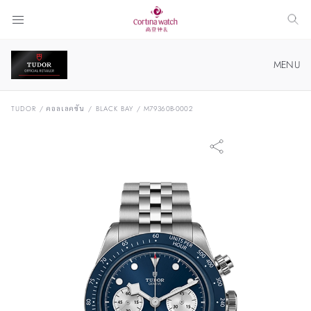
MENU
นาฬิกา TUDOR ที่ CORTINA WATCH
TUDOR
/
คอลเลคชัน
/
BLACK BAY
/
M79360B-0002
คอลเลคชัน
เกี่ยวกับ TUDOR
บูติก TUDOR ของเรา
ค้นหาตำแหน่ง
ซื้อนาฬิกา TUDOR