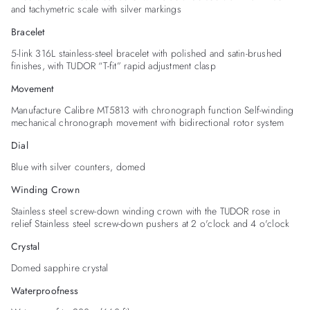
and tachymetric scale with silver markings
Bracelet
5-link 316L stainless-steel bracelet with polished and satin-brushed
finishes, with TUDOR “T-fit” rapid adjustment clasp
Movement
Manufacture Calibre MT5813 with chronograph function Self-winding
mechanical chronograph movement with bidirectional rotor system
Dial
Blue with silver counters, domed
Winding Crown
Stainless steel screw-down winding crown with the TUDOR rose in
relief Stainless steel screw-down pushers at 2 o'clock and 4 o'clock
Crystal
Domed sapphire crystal
Waterproofness