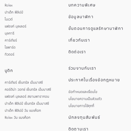
SINGAPORE
บทความพิเศษ
Rolex
MALAYSIA
ปาเต็ก ฟิลิปป์
ข้อมูลนาฬิกา
โบเวต์
แฟรงก์ มุลเลอร์
ขั้นตอนการดูแลรักษานาฬิกา
บุลการี
เกี่ยวกับเรา
คาร์เทียร์
โชพาร์ด
ติดต่อเรา
ทิวดอร์
ร่วมงานกับเรา
บูติก
ประกาศในเรื่องข้อกฎหมาย
คาร์เทียร์ เซ็นทรัล เอ็มบาสซี
คอร์ติน่า วอทช์ เซ็นทรัล เอ็มบาสซี
ข้อกำหนดและเงื่อนไข
แฟรงก์ มุลเลอร์ สยามพารากอน
นโยบายความเป็นส่วนตัว
ปาเต็ก ฟิลิปป์ เซ็นทรัล เอ็มบาสซี
นโยบายการใช้คุกกี้
ปาเต็ก ฟิลิปป์ วัน แบงค็อก
นักลงทุนสัมพันธ์
Rolex วัน แบงค็อก
ติดตามเรา