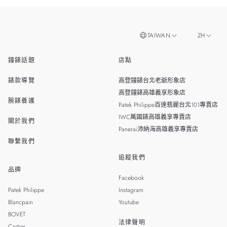
TAIWAN
ZH
鐘錶話題
店點
EN
SINGAPORE
錶款導覽
高登鐘錶台北老爺形象店
MALAYSIA
高登鐘錶高雄義享形象店
腕錶養護
Patek Philippe百達翡麗台北101專賣店
THAILAND
IWC萬國錶高雄義享專賣店
關於我們
Panerai沛納海高雄義享專賣店
聯繫我們
追蹤我們
品牌
Facebook
Patek Philippe
Instagram
Blancpain
Youtube
BOVET
法律聲明
Cartier