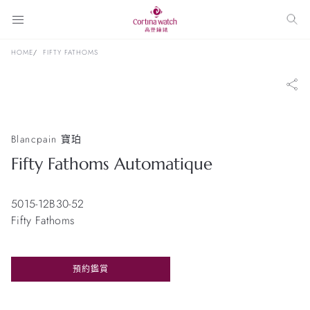
HOME
FIFTY FATHOMS
Blancpain 寶珀
Fifty Fathoms Automatique
5015-12B30-52
Fifty Fathoms
預約鑑賞