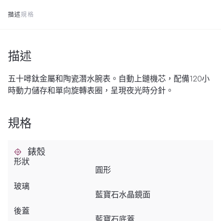
描述
規格
描述
五十噚鈦金屬和陶瓷潛水腕表。自動上鏈機芯，配備120小
時動力儲存和單向旋轉表圈，呈現夜光時分針。
規格
錶殼
形狀
圓形
玻璃
藍寶石水晶鏡面
後蓋
藍寶石底蓋