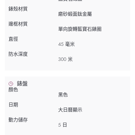
錶殼材質
磨砂緞面鈦金屬
邊框材質
單向旋轉藍寶石錶圈
直徑
45 毫米
防水深度
300 米
錶盤
顏色
黑色
日期
大日曆顯示
動力儲存
5 日