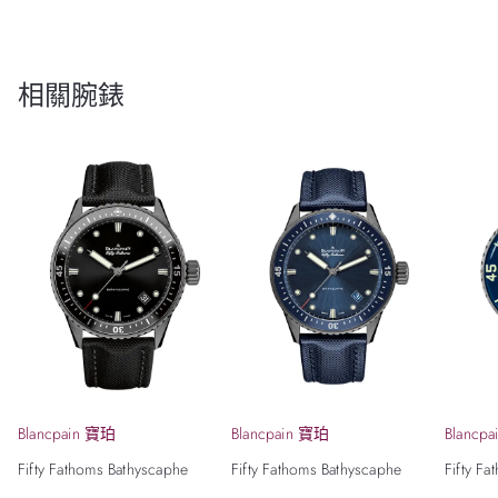
相關腕錶
Blancpain 寶珀
Blancpain 寶珀
Blancp
Fifty Fathoms Bathyscaphe
Fifty Fathoms Bathyscaphe
Fifty F