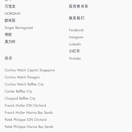
万宝龙
投资者关系
NORQAIN
联系我们
欧米茄
Singer Reimagined
Facebook
帝舵
Instagram
真力时
LinkedIn
小红书
店点
Youtube
Cortina Watch Capitol Singapore
Cortina Watch Paragon
Cortina Watch Raffles City
Cartier Raffles City
Chopard Raffles City
Franck Muller ION Orchard
Franck Muller Marina Bay Sands
Patek Philippe ION Orchard
Patek Philippe Marina Bay Sands