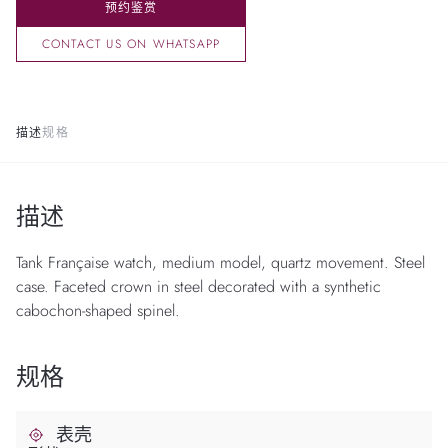
预约鉴赏
CONTACT US ON WHATSAPP
描述
规格
描述
Tank Française watch, medium model, quartz movement. Steel
case. Faceted crown in steel decorated with a synthetic
cabochon-shaped spinel.
规格
表壳