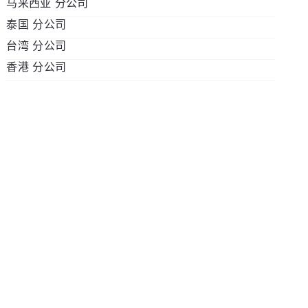
马来西亚 分公司
391B Orchard Road, #18-01, Ngee Ann City Tower
泰国 分公司
B, Singapore 238874
Suite 2206, 22nd Floor, MailBox: CP31, Wisma
台湾 分公司
+6563399447
Chuang, 34, Jalan Sultan Ismail 50250 Kuala
548 One City Centre, Unit No. 01-02, 21st Floor,
香港 分公司
Lumpur
Ploenchit Road, Lumpini, Pathumwan, Bangkok
9F, No. 97, Songren Road, Xinyi District, Taipei
+60321488354
10330
City 110 Taiwan, Republic of China
Unit A1 , 22/F, NCB Innovation Centre, 888 Lai
+60321482814
+66225410309
+886287805088
Chi Kok Road, Kowloon, Hong Kong
+85221584319