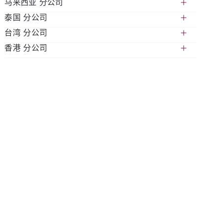
马来西亚 分公司
391B Orchard Road, #18-01, Ngee Ann City Tower
泰国 分公司
B, Singapore 238874
Suite 2206, 22nd Floor, MailBox: CP31, Wisma
台湾 分公司
+6563399447
Chuang, 34, Jalan Sultan Ismail 50250 Kuala
548 One City Centre, Unit No. 01-02, 21st Floor,
香港 分公司
Lumpur
Ploenchit Road, Lumpini, Pathumwan, Bangkok
9F, No. 97, Songren Road, Xinyi District, Taipei
+60321488354
10330
City 110 Taiwan, Republic of China
Unit A1 , 22/F, NCB Innovation Centre, 888 Lai
+60321482814
+66225410309
+886287805088
Chi Kok Road, Kowloon, Hong Kong
+85221584319