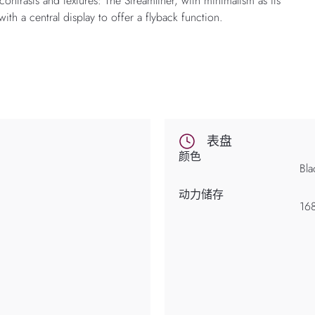
ntrasts and textures: The Streamliner, with minimalism as its
ith a central display to offer a flyback function.
表盘
颜色
Bl
动力储存
16