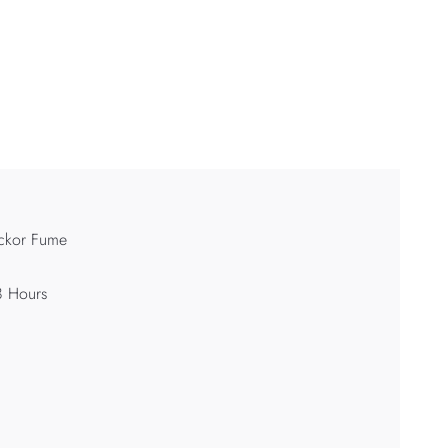
ackor Fume
8 Hours