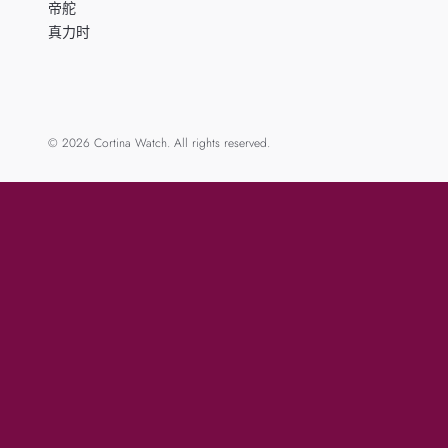
帝舵
真力时
© 2026 Cortina Watch. All rights reserved.