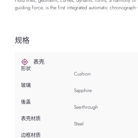
Fluid lines, geometric curves, dynamic forms, a harmony of co
guiding force, is the first integrated automatic chronograph w
规格
表壳
形状
Cushion
玻璃
Sapphire
後盖
See-through
表壳材质
Steel
边框材质