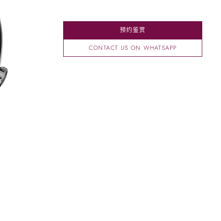
预约鉴赏
CONTACT US ON WHATSAPP