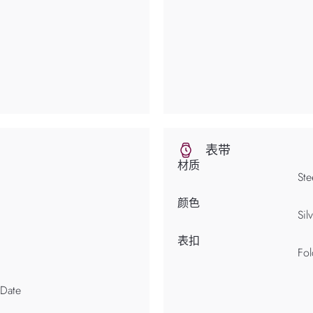
表带
材质
Ste
颜色
Sil
表扣
Fol
 Date