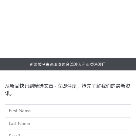
w
2026年7月30日
2
新加坡
马来西亚
泰国
台湾
澳大利亚
香港
澳门
从新品快讯到精选文章 - 立即注册，抢先了解我们的最新资
讯。