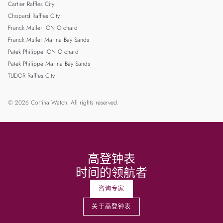
Cartier Raffles City
Chopard Raffles City
Franck Muller ION Orchard
Franck Muller Marina Bay Sands
Patek Philippe ION Orchard
Patek Philippe Marina Bay Sands
TUDOR Raffles City
© 2026 Cortina Watch. All rights reserved.
高登钟表
时间的领航者
咨询专家
关于高登钟表