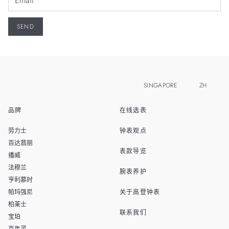
SINGAPORE
ZH
品牌
在线选表
EN
MALAYSIA
劳力士
钟表观点
THAILAND
百达翡丽
表款导览
播威
TAIWAN
法穆兰
腕表养护
亨利慕时
帕玛强尼
关于高登钟表
柏莱士
联系我们
宝珀