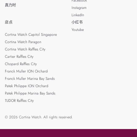
Facebook
真力时
Instagram
LinkedIn
店点
小红书
Youtube
Cortina Watch Capitol Singapore
Cortina Watch Paragon
Cortina Watch Raffles City
Cartier Raffles City
Chopard Raffles City
Franck Muller ION Orchard
Franck Muller Marina Bay Sands
Patek Philippe ION Orchard
Patek Philippe Marina Bay Sands
TUDOR Raffles City
© 2026 Cortina Watch. All rights reserved.