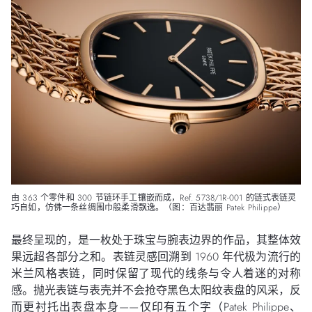
由 363 个零件和 300 节链环手工镶嵌而成，Ref. 5738/1R-001 的链式表链灵
巧自如，仿佛一条丝绸围巾般柔滑飘逸。（图：百达翡丽 Patek Philippe）
最终呈现的，是一枚处于珠宝与腕表边界的作品，其整体效
果远超各部分之和。表链灵感回溯到 1960 年代极为流行的
米兰风格表链，同时保留了现代的线条与令人着迷的对称
感。抛光表链与表壳并不会抢夺黑色太阳纹表盘的风采，反
而更衬托出表盘本身——仅印有五个字（Patek Philippe、