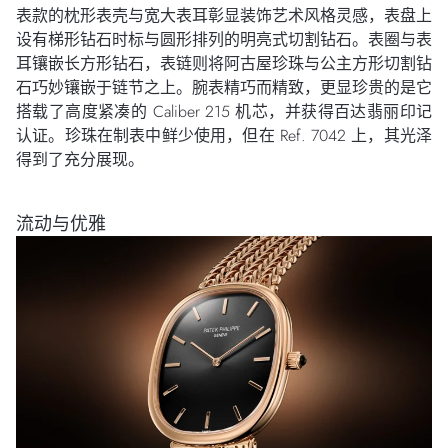
表款的枕形表壳与宽大表耳彰显装饰艺术风格灵感，表盘上
设有梯形钻石时标与圆形排列的明亮式切割钻石。表圈与表
耳镶嵌长方形钻石，表链则将阿古屋珍珠与公主方形切割钻
石巧妙镶嵌于链节之上。腕表精巧而精致，更显珍贵的是它
搭载了高度紧凑的 Caliber 215 机芯，并获得百达翡丽印记
认证。珍珠在制表中鲜少使用，但在 Ref. 7042 上，其光泽
得到了充分展现。
流动与优雅