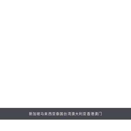
新闻
时
Bell & Ross – BR-05 GMT Green Steel
W
w
2026年7月30日
2
新加坡
马来西亚
泰国
台湾
澳大利亚
香港
澳门