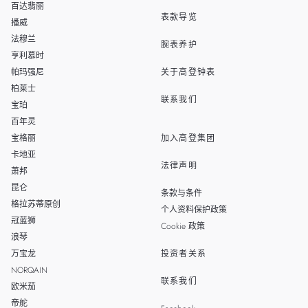
THAILAND
百达翡丽
表款导览
播威
TAIWAN
法穆兰
腕表养护
亨利慕时
帕玛强尼
关于高登钟表
柏莱士
联系我们
宝珀
百年灵
宝格丽
加入高登集团
卡地亚
法律声明
萧邦
昆仑
条款与条件
格拉苏蒂原创
个人资料保护政策
冠蓝狮
Cookie 政策
浪琴
万宝龙
投资者关系
NORQAIN
联系我们
欧米茄
帝舵