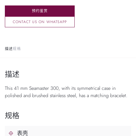
预约鉴赏
CONTACT US ON WHATSAPP
描述
规格
描述
This 41 mm Seamaster 300, with its symmetrical case in
polished and brushed stainless steel, has a matching bracelet.
规格
表壳