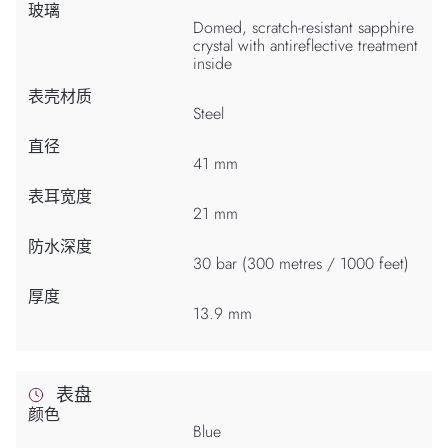
玻璃
Domed, scratch-resistant sapphire
crystal with antireflective treatment
inside
表壳材质
Steel
直径
41 mm
表耳宽度
21 mm
防水深度
30 bar (300 metres / 1000 feet)
厚度
13.9 mm
表盘
颜色
Blue