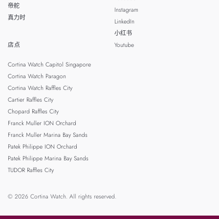
帝舵
Instagram
真力时
LinkedIn
小红书
店点
Youtube
Cortina Watch Capitol Singapore
Cortina Watch Paragon
Cortina Watch Raffles City
Cartier Raffles City
Chopard Raffles City
Franck Muller ION Orchard
Franck Muller Marina Bay Sands
Patek Philippe ION Orchard
Patek Philippe Marina Bay Sands
TUDOR Raffles City
© 2026 Cortina Watch. All rights reserved.