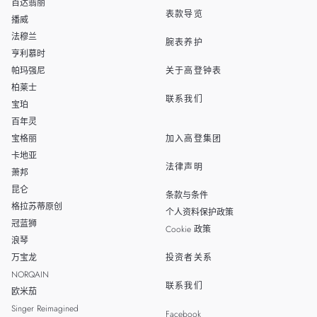
THAILAND
百达翡丽
表款导览
播威
TAIWAN
法穆兰
腕表养护
亨利慕时
帕玛强尼
关于高登钟表
柏莱士
联系我们
宝珀
百年灵
宝格丽
加入高登集团
卡地亚
法律声明
萧邦
昆仑
条款与条件
格拉苏蒂原创
个人资料保护政策
冠蓝狮
Cookie 政策
浪琴
万宝龙
投资者关系
NORQAIN
联系我们
欧米茄
Singer Reimagined
Facebook