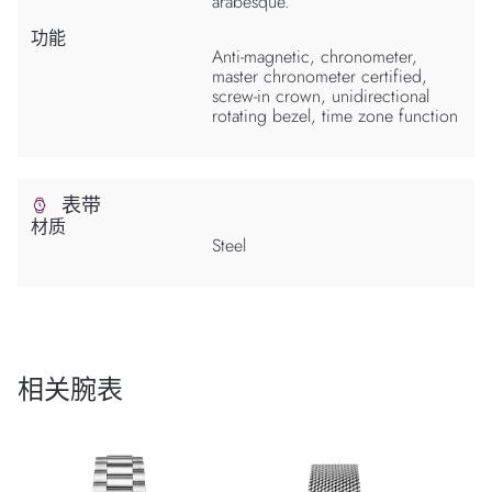
arabesque.
功能
Anti-magnetic, chronometer,
master chronometer certified,
screw-in crown, unidirectional
rotating bezel, time zone function
表带
材质
Steel
相关腕表