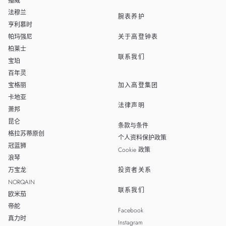
播威
TAIWAN
法穆兰
腕表养护
亨利慕时
帕玛强尼
关于高登钟表
柏莱士
联系我们
宝珀
百年灵
宝格丽
加入高登集团
卡地亚
法律声明
萧邦
昆仑
条款与条件
格拉苏蒂原创
个人资料保护政策
冠蓝狮
Cookie 政策
浪琴
万宝龙
投资者关系
NORQAIN
联系我们
欧米茄
帝舵
Facebook
真力时
Instagram