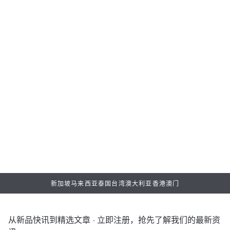
无论是分享腕表背后精致的工艺细节，或是协助您纳入更多
收藏，我们的专业钟表团队，都将竭诚为您提供贴心的专属
服务，陪伴您度过与我们的每一段旅程。
预约鉴赏
寻找店铺
新加坡
马来西亚
泰国
台湾
澳大利亚
香港
澳门
从新品快讯到精选文章 - 立即注册，抢先了解我们的最新资