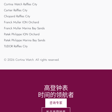
Cortina Watch Raffles City
Cartier Raffles City
Chopard Raffles City
Franck Muller ION Orchard
Franck Muller Marina Bay Sands
Patek Philippe ION Orchard
Patek Philippe Marina Bay Sands
TUDOR Raffles City
© 2026 Cortina Watch. All rights reserved.
高登钟表
时间的领航者
咨询专家