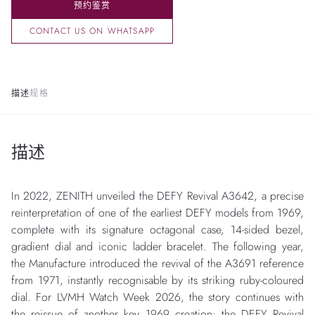
预约鉴赏
CONTACT US ON WHATSAPP
描述
规格
描述
In 2022, ZENITH unveiled the DEFY Revival A3642, a precise
reinterpretation of one of the earliest DEFY models from 1969,
complete with its signature octagonal case, 14-sided bezel,
gradient dial and iconic ladder bracelet. The following year,
the Manufacture introduced the revival of the A3691 reference
from 1971, instantly recognisable by its striking ruby-coloured
dial. For LVMH Watch Week 2026, the story continues with
the reissue of another key 1969 creation: the DEFY Revival