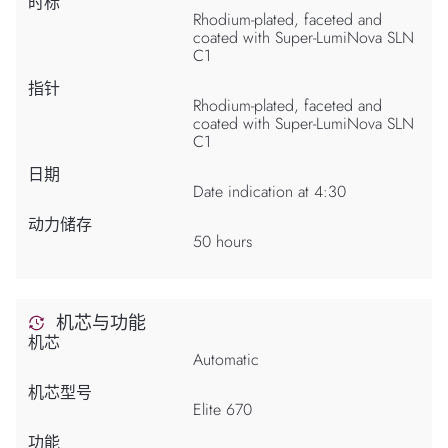
时标
Rhodium-plated, faceted and
coated with Super-LumiNova SLN
C1
指针
Rhodium-plated, faceted and
coated with Super-LumiNova SLN
C1
日期
Date indication at 4:30
动力储存
50 hours
机芯与功能
机芯
Automatic
机芯型号
Elite 670
功能