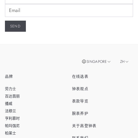
SINGAPORE
ZH
品牌
在线选表
EN
MALAYSIA
劳力士
钟表观点
THAILAND
百达翡丽
表款导览
播威
TAIWAN
法穆兰
腕表养护
亨利慕时
帕玛强尼
关于高登钟表
柏莱士