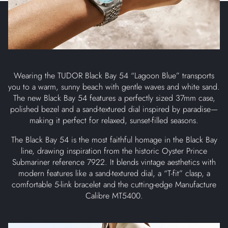
Wearing the TUDOR Black Bay 54 “Lagoon Blue” transports
you to a warm, sunny beach with gentle waves and white sand.
The new Black Bay 54 features a perfectly sized 37mm case,
polished bezel and a sand-textured dial inspired by paradise—
making it perfect for relaxed, sunset-filled seasons.
The Black Bay 54 is the most faithful homage in the Black Bay
line, drawing inspiration from the historic Oyster Prince
Submariner reference 7922. It blends vintage aesthetics with
modern features like a sand-textured dial, a “T-fit” clasp, a
comfortable 5-link bracelet and the cutting-edge Manufacture
Calibre MT5400.