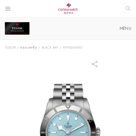
MENU
นาฬิกา TUDOR ที่ CORTINA WATCH
TUDOR
/
คอลเลคชัน
/
BLACK BAY
/
M79000-0001
คอลเลคชัน
เกี่ยวกับ TUDOR
บูติก TUDOR ของเรา
ค้นหาตำแหน่ง
ซื้อนาฬิกา TUDOR