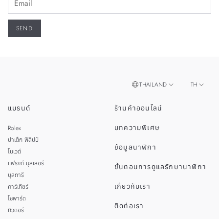
THAILAND
TH
แบรนด์
ร้านค้าออนไลน์
EN
SINGAPORE
บทความพิเศษ
Rolex
MALAYSIA
ปาเต็ก ฟิลิปป์
ข้อมูลนาฬิกา
โบเวต์
แฟรงก์ มุลเลอร์
ขั้นตอนการดูแลรักษานาฬิกา
บุลการี
เกี่ยวกับเรา
คาร์เทียร์
โชพาร์ด
ติดต่อเรา
ทิวดอร์