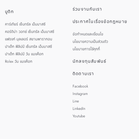
ร่วมงานกับเรา
บูติก
ประกาศในเรื่องข้อกฎหมาย
คาร์เทียร์ เซ็นทรัล เอ็มบาสซี
คอร์ติน่า วอทช์ เซ็นทรัล เอ็มบาสซี
ข้อกำหนดและเงื่อนไข
แฟรงก์ มุลเลอร์ สยามพารากอน
นโยบายความเป็นส่วนตัว
ปาเต็ก ฟิลิปป์ เซ็นทรัล เอ็มบาสซี
นโยบายการใช้คุกกี้
ปาเต็ก ฟิลิปป์ วัน แบงค็อก
นักลงทุนสัมพันธ์
Rolex วัน แบงค็อก
ติดตามเรา
Facebook
Instagram
Line
LinkedIn
Youtube