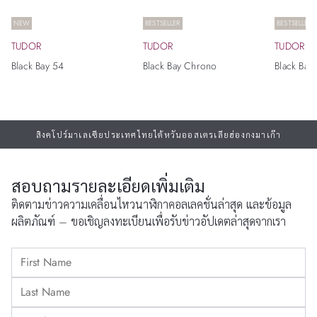
NEW
BESTSELLER
BESTSELLER
TUDOR
TUDOR
TUDOR
Black Bay 54
Black Bay Chrono
Black Bay
สิงคโปร์
มาเลเซีย
ประเทศไทย
ไต้หวัน
ออสเตรเลีย
ฮ่องกง
มาเก๊า
สอบถามรายละเอียดเพิ่มเติม
ติดตามข่าวความเคลื่อนไหวนาฬิกาคอลเลคชั่นล่าสุด และข้อมูล
ผลิตภัณฑ์ – ขอเชิญลงทะเบียนเพื่อรับข่าวอัปเดตล่าสุดจากเรา