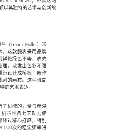
vex Cut Flower。尽管这两
都以其独特的艺术与创新故
穆兰（Franck Muller）通
术。这款腕表采用品牌
到鲜艳绿色不等，表壳
处理，散发出色彩和强
重新设计成桥板，既作
戏剧的画布。这种极简
特的艺术表达。
示了机械的力量与精湛
VS 机芯具备七天动力储
都经过精心打磨，特别
,000次的稳定频率进