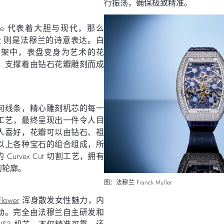
行振荡，确保极致精准。
 Bauxite 代表着大胆与现代，那么
r
则是法穆兰的诗意表达。白
框架中，表盘变身为艺术的花
，支撑着由钻石花瓣雕刻而成
何线条，精心雕刻机芯的每一
工艺，最终呈现出一件令人目
人喜好，花瓣可以由钻石、祖
以上各种宝石的组合组成，所
urvex Cut 切割工艺，拥有
的轮廓。
图：法穆兰 Franck Muller
Flower
浑身散发女性魅力，内
动。完全由法穆兰自主研发和