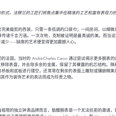
的形式，法穆兰的工匠们将焦点集中在精准的工艺和富有表现力
套完美裁剪的西装，只需一条低调的口袋巾；一间房间，以细微
够传递千言万语。一次次地，克制被证明是最真诚的美。而当这
于减少——缺席的艺术便变得更加震撼人心。
法国，当时的 André-Charles Caron 通过尝试揭示更多
 通过移除表盘，并去除多余的金属，保留了其裸露的机芯结构。
将桥板和底板进行镂空，还常常在剩余的表面上雕刻或镶嵌精美
因其作为装饰艺术的表达而成为珍贵之物。
战极限的独立钟表品牌而言，骷髅腕表是一个无法抗拒的邀请，