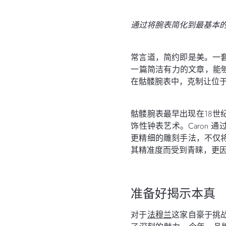
通过将腕表简化到最基本
常言道，简约即是美。一
一篇简洁有力的文章，能
在骷髅腕表中，克制让位
骷髅腕表最早出现在18世纪的
饰性钟表艺术。Caron
更精细的雕刻手法，不仅
其精准度而受到青睐，更
准备好揭示本真
对于
法穆兰
这家自豪于挑