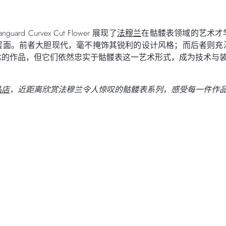
 Vanguard Curvex Cut Flower 展现了
法穆兰
在骷髅表领域的艺术才
层面。前者大胆现代，毫不掩饰其锐利的设计风格；而后者则充
念的作品，但它们依然忠实于骷髅表这一艺术形式，成为技术与
品店
，近距离欣赏法穆兰令人惊叹的骷髅表系列，感受每一件作