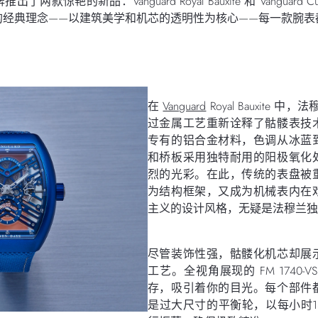
艳的新品：Vanguard Royal Bauxite 和 Vanguard Cur
的经典理念——以建筑美学和机芯的透明性为核心——每一款腕表
。
在
Vanguard
Royal Bauxite 中，法
过金属工艺重新诠释了骷髅表技
专有的铝合金材料，色调从冰蓝
和桥板采用独特耐用的阳极氧化
烈的光彩。在此，传统的表盘被
为结构框架，又成为机械表内在
主义的设计风格，无疑是法穆兰独
尽管装饰性强，骷髅化机芯却展
工艺。全视角展现的 FM 1740-
存，吸引着你的目光。每个部件
是过大尺寸的平衡轮，以每小时18