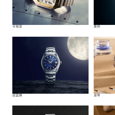
卡地亚
萧邦
冠蓝狮
浪琴