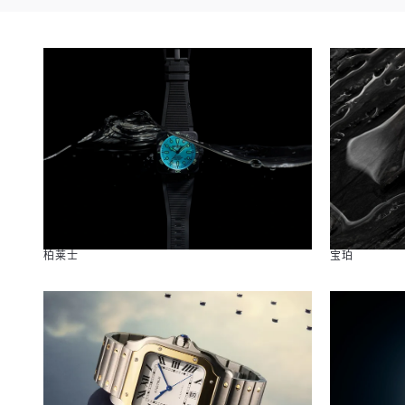
柏莱士
宝珀