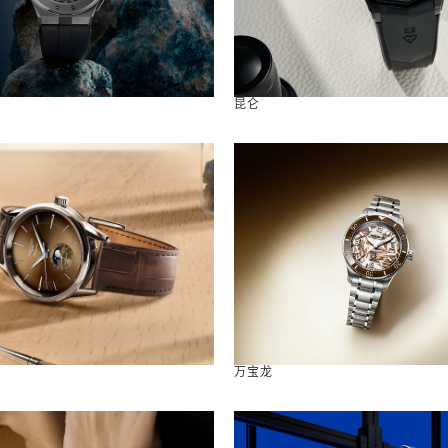
昆仑
万宝龙