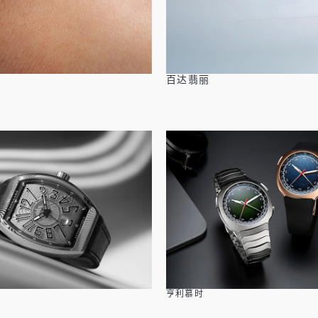
百达翡丽
亨利慕时