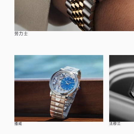
劳力士
播威
法穆兰