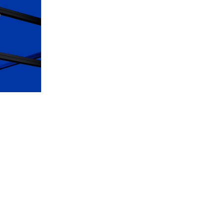
在我们的店铺探索顶级时计
无论是分享腕表背后精致的工艺细节，或是协助您纳
入更多收藏，我们的专业钟表团队，都将竭诚为您提
供贴心的专属服务，陪伴您度过与我们的每一段旅