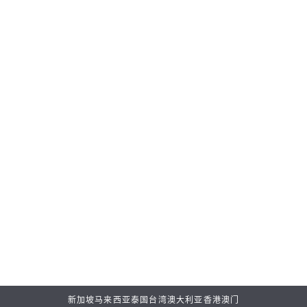
正确保养和维护您的珍贵腕表至关重要，确保它们在时间长河
中始终保持完美性能。
时计服务是高登集团的卓越优势，秉持一贯坚定信念，提供卓
越的售后服务体验。
探索更多
新加坡
马来西亚
泰国
台湾
澳大利亚
香港
澳门