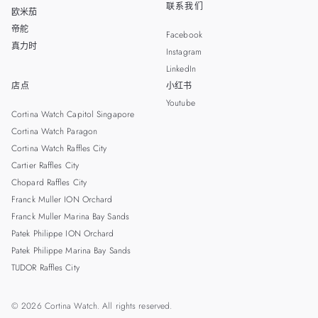
联系我们
欧米茄
帝舵
Facebook
真力时
Instagram
LinkedIn
店点
小红书
Youtube
Cortina Watch Capitol Singapore
Cortina Watch Paragon
Cortina Watch Raffles City
Cartier Raffles City
Chopard Raffles City
Franck Muller ION Orchard
Franck Muller Marina Bay Sands
Patek Philippe ION Orchard
Patek Philippe Marina Bay Sands
TUDOR Raffles City
© 2026 Cortina Watch. All rights reserved.