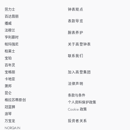
EN
MALAYSIA
劳力士
钟表观点
THAILAND
百达翡丽
表款导览
播威
TAIWAN
法穆兰
腕表养护
亨利慕时
帕玛强尼
关于高登钟表
柏莱士
联系我们
宝珀
百年灵
宝格丽
加入高登集团
卡地亚
法律声明
萧邦
昆仑
条款与条件
格拉苏蒂原创
个人资料保护政策
冠蓝狮
Cookie 政策
浪琴
万宝龙
投资者关系
NORQAIN