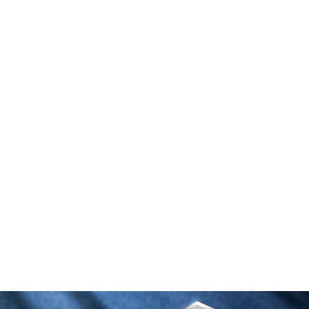
品牌焦点
新
How Patek Philippe’s Nautilus Became the World’s
B
Most Coveted Luxury Sportswatch
2
2026年2月28日