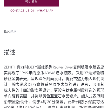
预约鉴赏
CONTACT US ON WHATSAPP
描述
规格
描述
ZENITH真力时DEFY巅峰系列Revival Diver复刻版潜水腕表忠
实再现了1969年的原版A3648潜水腕表，采用37毫米微喷
砂钛金属表壳，呈现深色刻面设计，将复古魅力融入现代设
计。腕表承袭DEFY巅峰系列原型表款的设计语言，沿用其
标志性的十四边形表圈设计，更设有钛金属材质打造的圆形
单向旋转表圈，并饰以黄色蓝宝石水晶嵌片。旋入式表冠则
沿袭原版设计，设于4时30分位置。此新作防水深度可达
600米（约1,969英尺），与当代表款相同，巧妙致敬DEFY