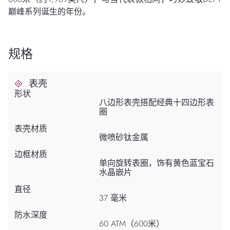
巅峰系列诞生的年份。
规格
表壳
形状
八边形表壳搭配经典十四边形表
圈
表壳材质
微喷砂钛金属
边框材质
单向旋转表圈，饰有黄色蓝宝石
水晶嵌片
直径
37 毫米
防水深度
60 ATM（600米）