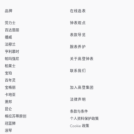
品牌
在线选表
EN
MALAYSIA
劳力士
钟表观点
THAILAND
百达翡丽
表款导览
播威
TAIWAN
法穆兰
腕表养护
亨利慕时
帕玛强尼
关于高登钟表
柏莱士
联系我们
宝珀
百年灵
宝格丽
加入高登集团
卡地亚
法律声明
萧邦
昆仑
条款与条件
格拉苏蒂原创
个人资料保护政策
冠蓝狮
Cookie 政策
浪琴