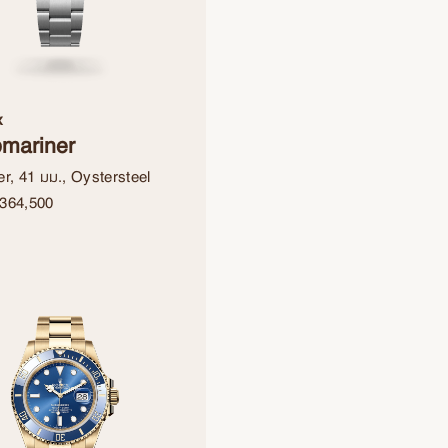
x
mariner
r, 41 มม., Oystersteel
364,500