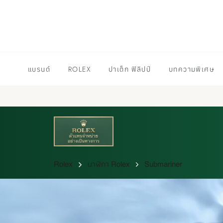
แบรนด์
ROLEX
ปาเต็ก ฟิลิปป์
บทความพิเศษ
Rolex
นาฬิกา Rolex
Submariner