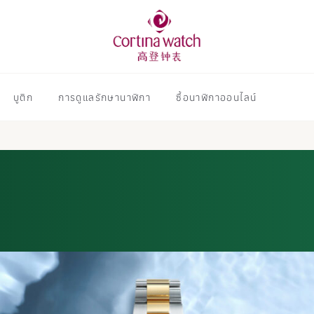
บูติก
การดูแลรักษานาฬิกา
ซื้อนาฬิกาออนไลน์