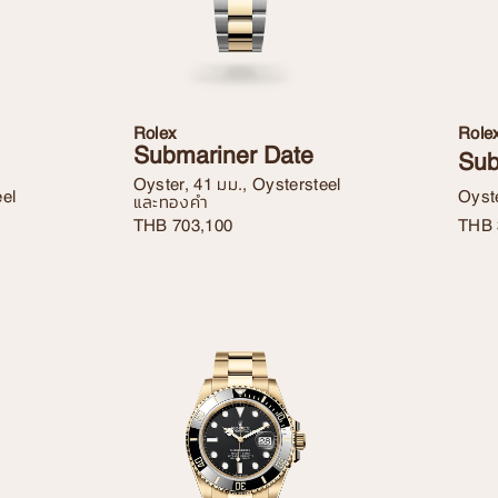
Rolex
Role
Submariner Date
Sub
Oyster, 41 มม., Oystersteel
eel
Oyste
และทองคำ
THB
THB
703,100