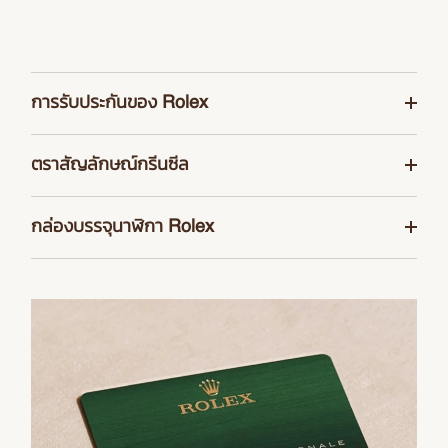
การรับประกันของ Rolex
เพื่อให้มั่นใจในความเที่ยงตรงและความน่าเชื่อถือของเรือน
ตราสัญลักษณ์กรีนซีล
เวลา Rolex ทำการทดสอบอย่างเข้มงวดครั้งแล้วครั้งเล่าหลัง
จากนาฬิกาแต่ละเรือนผ่านการประกอบชิ้นส่วน นาฬิกา Rolex
การรับประกันนาฬิกาเป็นระยะเวลา 5 ปี ในนาฬิกา Rolex ทุก
ใหม่ทุกเรือนที่ซื้อจากตัวแทนจำหน่ายอย่างเป็นทางการของ
กล่องบรรจุนาฬิกา Rolex
รุ่นนั้นมาพร้อมกับตราสัญลักษณ์กรีนซีล ซึ่งเป็นสัญลักษณ์
แบรนด์จะมาพร้อมการรับประกันทั่วโลกนานถึง 5 ปี นอกจาก
ของสถานะ Superlative Chronometer ของนาฬิกา อันเป็น
นาฬิกา Rolex ทุกเรือนจะส่งมอบในกล่องโชว์นาฬิกาสีเขียว
นั้นตัวแทนจำหน่ายอย่างเป็นทางการของคุณจะบันทึกข้อมูล
เครื่องยืนยันได้ว่า นอกเหนือไปจากการรับรองมาตรฐานความ
อันสวยงามเพื่อปกป้องและรักษาสิ่งล้ำค่าที่อยู่ภายใน กล่องโชว์
และวันที่ลงในใบรับประกันของ Rolex ซึ่งเป็นเครื่องรับรอง
เที่ยงตรงจากสถาบัน COSC ของกลไกการทำงานแล้ว
นาฬิกายังเป็นสัญลักษณ์ของการให้ เราจึงใส่ใจเป็นพิเศษเพื่อ
ความแท้จริงของนาฬิกาของคุณ
นาฬิกาได้ผ่านการควบคุมคุณภาพขั้นสุดท้ายจาก Rolex
ให้ผู้ที่ได้รับ Rolex เป็นของขวัญพบกับสัมผัสแรกที่น่าประทับ
ภายในห้องปฏิบัติการของ Rolex ตามเกณฑ์ที่กำหนดขึ้น
ใจและอยากเปิดดูสิ่งที่อยู่ภายในกล่อง