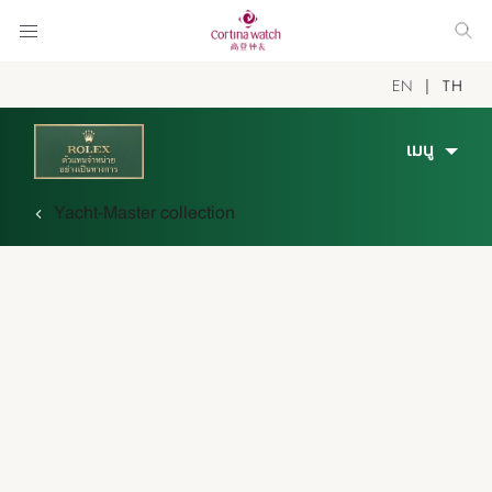
EN
TH
เมนู
Yacht-Master collection