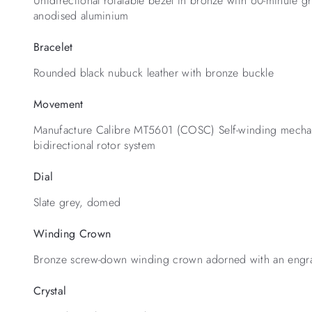
Unidirectional rotatable bezel in bronze with 60-minute gr
anodised aluminium
Bracelet
Rounded black nubuck leather with bronze buckle
Movement
Manufacture Calibre MT5601 (COSC) Self-winding mecha
bidirectional rotor system
Dial
Slate grey, domed
Winding Crown
Bronze screw-down winding crown adorned with an eng
Crystal