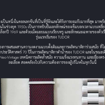
ป็นหนึ่งในคอลเลกชันที่เป็นที่รู้จักและได้รับการยอมรับมากที่สุด มาพร
ในช่วงยุค 1950s เป็นการหยิบยืมเอกลักษณ์ของเข็มบอกเวลาแบบเหลี่ยมเป็
ล็อกปี 1969 และด้วยเม็ดมะยมแบบเรียบหรู และลักษณะเฉพาะของตัวเรือ
รุ่นแรกเริ่มของ TUDOR
ของการผสมผสานความงดงามแบบดั้งเดิมและการผลิตนาฬิการ่วมสมัย ที่ไม
ได้นำประวัติศาสตร์ 70 ปีในการผลิตนาฬิกาดำน้ำของ TUDOR และในขณะเดี
Neo-Vintage เทคนิคการผลิตล้ำสมัย ความแข็งแรงทนทาน และเที่ยงตร
ละเอียด สอดคล้องไปกับความต้องการของผู้บริโภคในทุกวันนี้