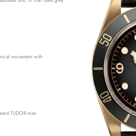
aduated disc in matt slate grey
nical movement with
raved TUDOR rose