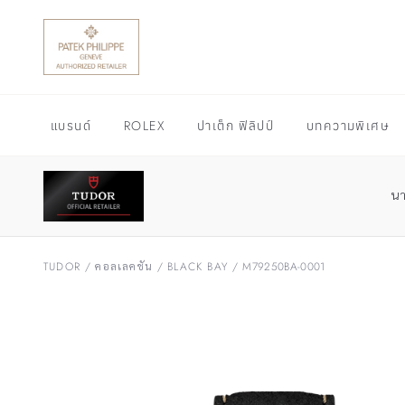
แบรนด์
ROLEX
ปาเต็ก ฟิลิปป์
บทความพิเศษ
น
TUDOR
/
คอลเลคชัน
/
BLACK BAY
/
M79250BA-0001