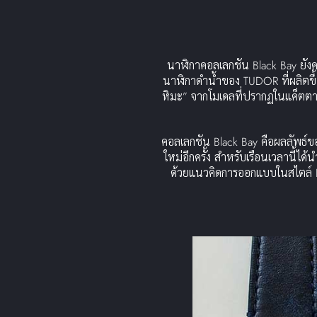
นาฬิกาคอลเลกชัน Black Bay ยังคงเ
นาฬิกาดำน้ำของ TUDOR ที่ผลิตขึ้น
หิมะ” จากโมเดลที่ปรากฏในแค็ตตา
คอลเลกชัน Black Bay คือผลลัพธ์
ใหม่อีกครั้ง สำหรับเรือนเวลานี้
ด้วยแนวคิดการออกแบบในสไตล์ 