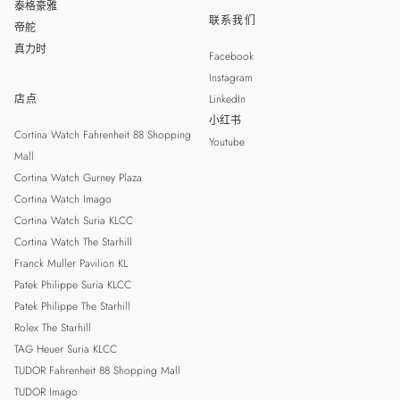
泰格豪雅
联系我们
帝舵
真力时
Facebook
Instagram
店点
LinkedIn
小红书
Cortina Watch Fahrenheit 88 Shopping
Youtube
Mall
Cortina Watch Gurney Plaza
Cortina Watch Imago
Cortina Watch Suria KLCC
Cortina Watch The Starhill
Franck Muller Pavilion KL
Patek Philippe Suria KLCC
Patek Philippe The Starhill
Rolex The Starhill
TAG Heuer Suria KLCC
TUDOR Fahrenheit 88 Shopping Mall
TUDOR Imago