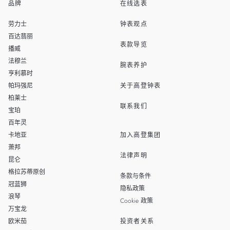
品牌
在线选表
EN
SINGAPORE
劳力士
钟表观点
THAILAND
百达翡丽
表款导览
播威
TAIWAN
法穆兰
腕表养护
亨利慕时
帕玛强尼
关于高登钟表
柏莱士
联系我们
宝珀
百年灵
卡地亚
加入高登集团
萧邦
法律声明
昆仑
格拉苏蒂原创
条款与条件
冠蓝狮
隐私政策
浪琴
Cookie 政策
万宝龙
欧米茄
投资者关系