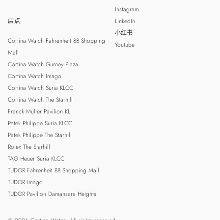
Instagram
店点
LinkedIn
小红书
Cortina Watch Fahrenheit 88 Shopping
Youtube
Mall
Cortina Watch Gurney Plaza
Cortina Watch Imago
Cortina Watch Suria KLCC
Cortina Watch The Starhill
Franck Muller Pavilion KL
Patek Philippe Suria KLCC
Patek Philippe The Starhill
Rolex The Starhill
TAG Heuer Suria KLCC
TUDOR Fahrenheit 88 Shopping Mall
TUDOR Imago
TUDOR Pavilion Damansara Heights