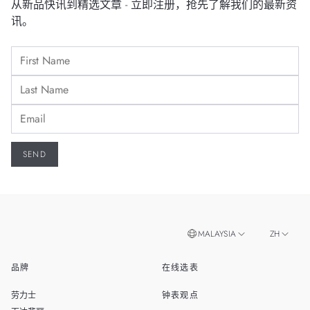
从新品快讯到精选文章 - 立即注册，抢先了解我们的最新资
象店点，或所属品牌的专卖店，由维修技师进行诊断，以获
讯。
取更多详细信息。
MALAYSIA
ZH
品牌
在线选表
EN
SINGAPORE
劳力士
钟表观点