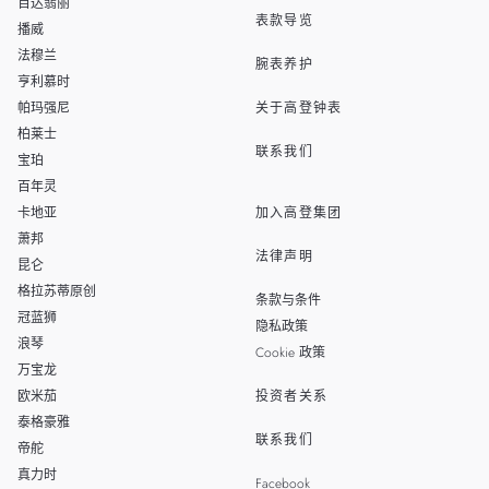
THAILAND
百达翡丽
表款导览
播威
TAIWAN
法穆兰
腕表养护
亨利慕时
帕玛强尼
关于高登钟表
柏莱士
联系我们
宝珀
百年灵
卡地亚
加入高登集团
萧邦
法律声明
昆仑
格拉苏蒂原创
条款与条件
冠蓝狮
隐私政策
浪琴
Cookie 政策
万宝龙
欧米茄
投资者关系
泰格豪雅
联系我们
帝舵
真力时
Facebook