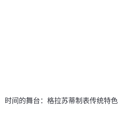
新闻
新
The New Sixties Chronograph Annual Edition by
Glashütte Original
2
2026年5月26日
时间的舞台：格拉苏蒂制表传统特色