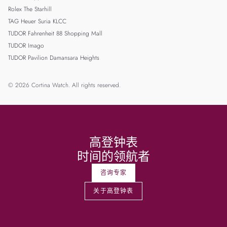
Rolex The Starhill
TAG Heuer Suria KLCC
TUDOR Fahrenheit 88 Shopping Mall
TUDOR Imago
TUDOR Pavilion Damansara Heights
© 2026 Cortina Watch. All rights reserved.
高登钟表
时间的领航者
咨询专家
关于高登钟表