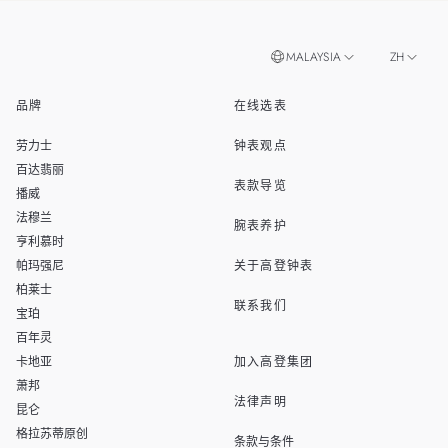
MALAYSIA
ZH
品牌
在线选表
EN
SINGAPORE
劳力士
钟表观点
THAILAND
百达翡丽
表款导览
播威
TAIWAN
法穆兰
腕表养护
亨利慕时
帕玛强尼
关于高登钟表
柏莱士
联系我们
宝珀
百年灵
卡地亚
加入高登集团
萧邦
法律声明
昆仑
格拉苏蒂原创
条款与条件