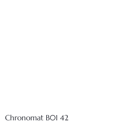
无论是分享腕表背后精致的工艺细节，或是协助您纳入更多
收藏，我们的专业钟表团队，都将竭诚为您提供贴心的专属
服务，陪伴您度过与我们的每一段旅程。
预约鉴赏
寻找店铺
Chronomat B01 42