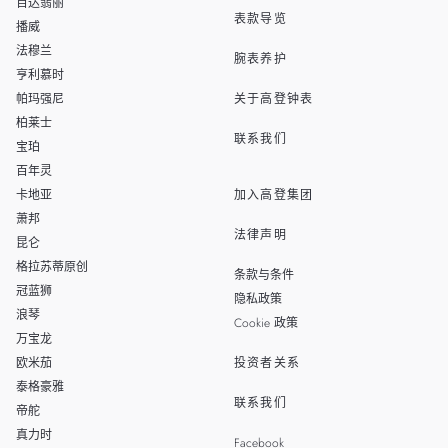
THAILAND
百达翡丽
表款导览
播威
TAIWAN
法穆兰
腕表养护
亨利慕时
帕玛强尼
关于高登钟表
柏莱士
联系我们
宝珀
百年灵
卡地亚
加入高登集团
萧邦
法律声明
昆仑
格拉苏蒂原创
条款与条件
冠蓝狮
隐私政策
浪琴
Cookie 政策
万宝龙
欧米茄
投资者关系
泰格豪雅
联系我们
帝舵
真力时
Facebook