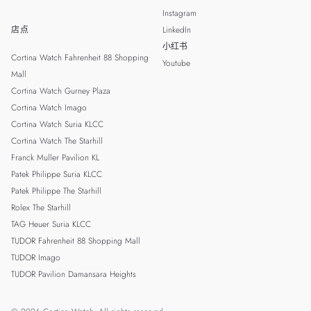
Instagram
店点
LinkedIn
小红书
Cortina Watch Fahrenheit 88 Shopping
Youtube
Mall
Cortina Watch Gurney Plaza
Cortina Watch Imago
Cortina Watch Suria KLCC
Cortina Watch The Starhill
Franck Muller Pavilion KL
Patek Philippe Suria KLCC
Patek Philippe The Starhill
Rolex The Starhill
TAG Heuer Suria KLCC
TUDOR Fahrenheit 88 Shopping Mall
TUDOR Imago
TUDOR Pavilion Damansara Heights