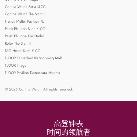
Cortina Watch Suria KLCC
Cortina Watch The Starhill
Franck Muller Pavilion KL
Patek Philippe Suria KLCC
Patek Philippe The Starhill
Rolex The Starhill
TAG Heuer Suria KLCC
TUDOR Fahrenheit 88 Shopping Mall
TUDOR Imago
TUDOR Pavilion Damansara Heights
© 2026 Cortina Watch. All rights reserved.
高登钟表
时间的领航者