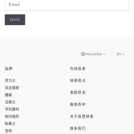
MALAYSIA
ZH
品牌
在线选表
EN
SINGAPORE
劳力士
钟表观点
THAILAND
百达翡丽
表款导览
播威
TAIWAN
法穆兰
腕表养护
亨利慕时
帕玛强尼
关于高登钟表
柏莱士
联系我们
宝珀