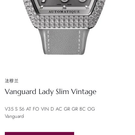
法穆兰
Vanguard Lady Slim Vintage
V35 S S6 AT FO VIN D AC GR GR BC OG
Vanguard