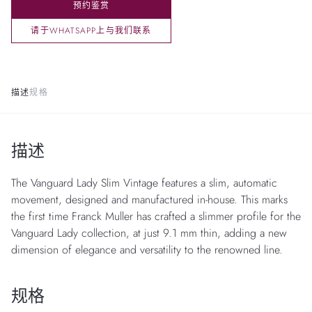
预约鉴赏
请于WHATSAPP上与我们联系
描述
规格
描述
The Vanguard Lady Slim Vintage features a slim, automatic
movement, designed and manufactured in-house. This marks
the first time Franck Muller has crafted a slimmer profile for the
Vanguard Lady collection, at just 9.1 mm thin, adding a new
dimension of elegance and versatility to the renowned line.
规格