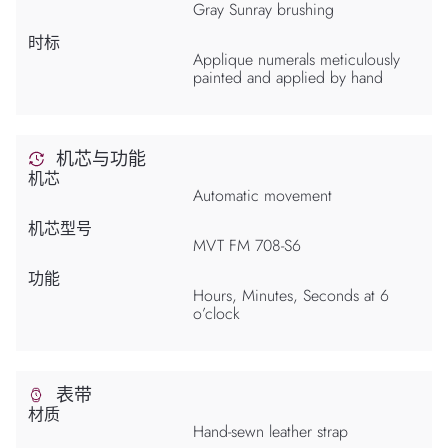
Gray Sunray brushing
时标
Applique numerals meticulously
painted and applied by hand
机芯与功能
机芯
Automatic movement
机芯型号
MVT FM 708-S6
功能
Hours, Minutes, Seconds at 6
o’clock
表带
材质
Hand-sewn leather strap