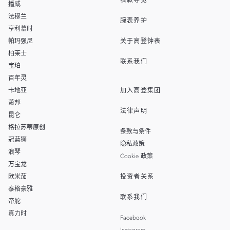
表款导览
播威
TAIWAN
法穆兰
腕表养护
亨利慕时
帕玛强尼
关于高登钟表
柏莱士
联系我们
宝珀
百年灵
卡地亚
加入高登集团
萧邦
法律声明
昆仑
格拉苏蒂原创
条款与条件
冠蓝狮
隐私政策
浪琴
Cookie 政策
万宝龙
欧米茄
投资者关系
泰格豪雅
联系我们
帝舵
真力时
Facebook