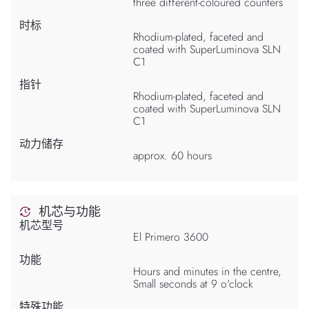
three different-coloured counters
时标
Rhodium-plated, faceted and
coated with SuperLuminova SLN
C1
指针
Rhodium-plated, faceted and
coated with SuperLuminova SLN
C1
动力储存
approx. 60 hours
机芯与功能
机芯型号
El Primero 3600
功能
Hours and minutes in the centre,
Small seconds at 9 o'clock
特殊功能