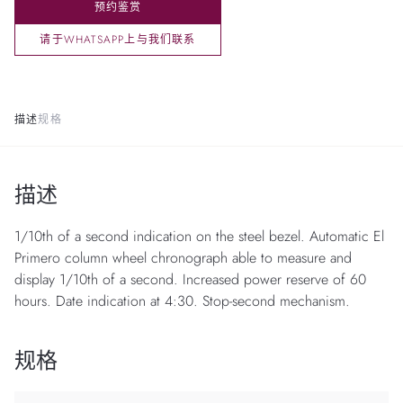
预约鉴赏
请于WHATSAPP上与我们联系
描述
规格
描述
1/10th of a second indication on the steel bezel. Automatic El
Primero column wheel chronograph able to measure and
display 1/10th of a second. Increased power reserve of 60
hours. Date indication at 4:30. Stop-second mechanism.
规格