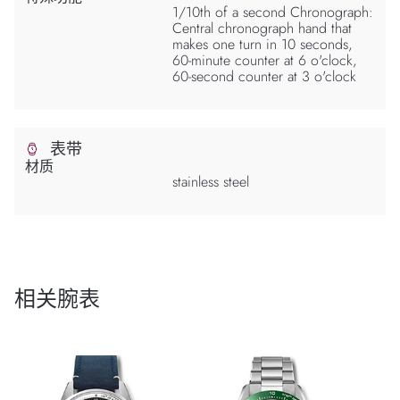
1/10th of a second Chronograph:
Central chronograph hand that
makes one turn in 10 seconds,
60-minute counter at 6 o'clock,
60-second counter at 3 o'clock
表带
材质
stainless steel
相关腕表