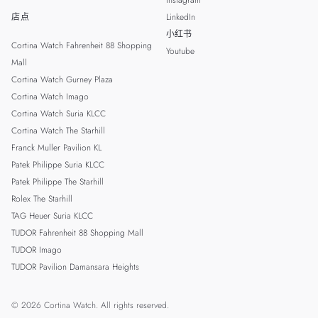
Instagram
店点
LinkedIn
小红书
Cortina Watch Fahrenheit 88 Shopping
Youtube
Mall
Cortina Watch Gurney Plaza
Cortina Watch Imago
Cortina Watch Suria KLCC
Cortina Watch The Starhill
Franck Muller Pavilion KL
Patek Philippe Suria KLCC
Patek Philippe The Starhill
Rolex The Starhill
TAG Heuer Suria KLCC
TUDOR Fahrenheit 88 Shopping Mall
TUDOR Imago
TUDOR Pavilion Damansara Heights
© 2026 Cortina Watch. All rights reserved.