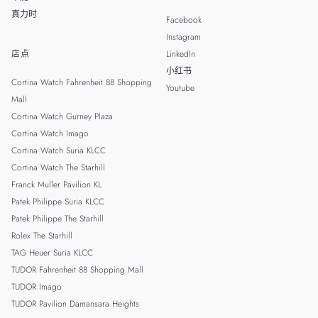
真力时
Facebook
Instagram
店点
LinkedIn
小红书
Cortina Watch Fahrenheit 88 Shopping
Youtube
Mall
Cortina Watch Gurney Plaza
Cortina Watch Imago
Cortina Watch Suria KLCC
Cortina Watch The Starhill
Franck Muller Pavilion KL
Patek Philippe Suria KLCC
Patek Philippe The Starhill
Rolex The Starhill
TAG Heuer Suria KLCC
TUDOR Fahrenheit 88 Shopping Mall
TUDOR Imago
TUDOR Pavilion Damansara Heights