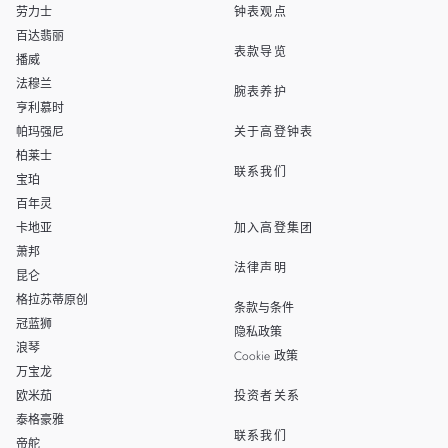
劳力士
钟表观点
THAILAND
百达翡丽
表款导览
播威
法穆兰
腕表养护
亨利慕时
帕玛强尼
关于高登钟表
柏莱士
联系我们
宝珀
百年灵
卡地亚
加入高登集团
萧邦
法律声明
昆仑
格拉苏蒂原创
条款与条件
冠蓝狮
隐私政策
浪琴
Cookie 政策
万宝龙
欧米茄
投资者关系
泰格豪雅
联系我们
帝舵