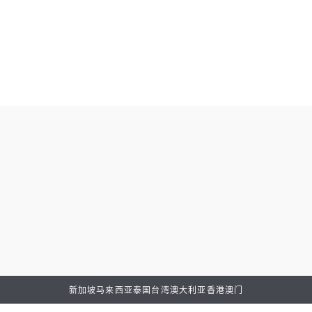
泰国
Cortina Watch Central Embassy
预约鉴赏
更多细节
Type of Enquiry
新加坡
马来西亚
泰国
台湾
澳大利亚
香港
澳门