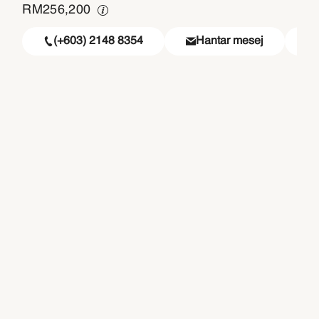
RM
256,200
(+603) 2148 8354
Hantar mesej