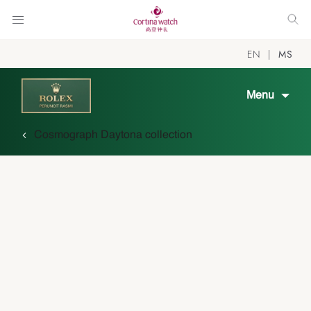
EN
MS
Menu
Cosmograph Daytona collection