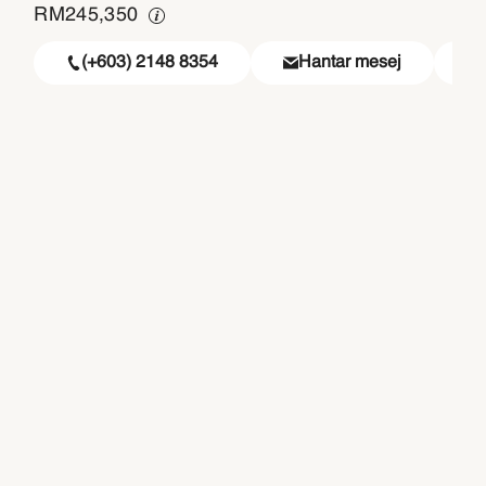
RM
245,350
(+603) 2148 8354
Hantar mesej