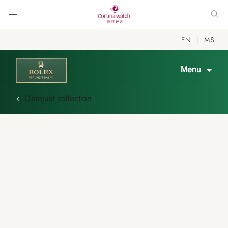
EN
MS
Menu
Datejust collection