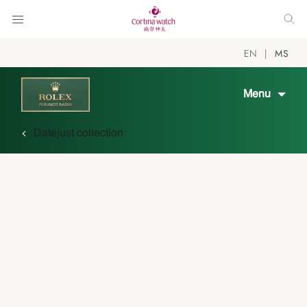
EN
MS
Menu
Datejust collection