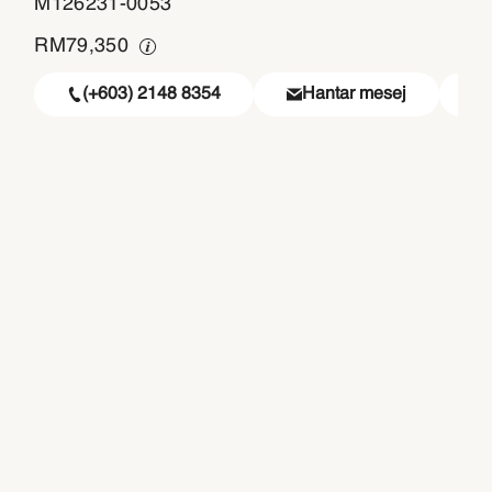
M126231-0053
RM
79,350
(+603) 2148 8354
Hantar mesej