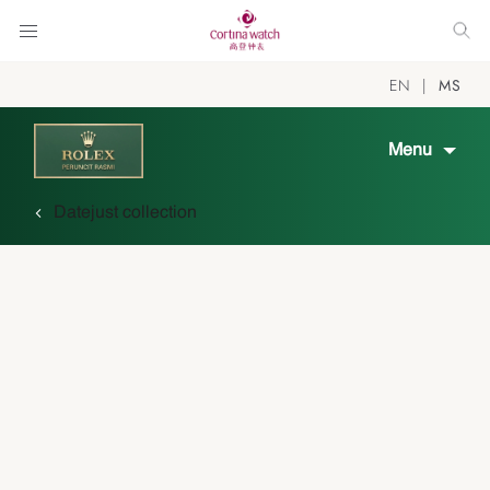
EN
MS
Menu
Datejust collection