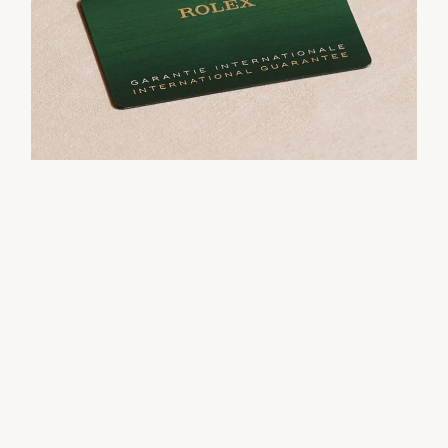
pertama penerima terhadap Rolex itu mencerminkan
rahsia yang tersembunyi di dalam kotak tersebut.