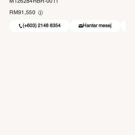
M126284RBR-0011
RM
91,550
(+603) 2148 8354
Hantar mesej