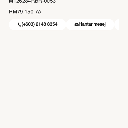
M126284RBR-0053
RM
79,150
(+603) 2148 8354
Hantar mesej