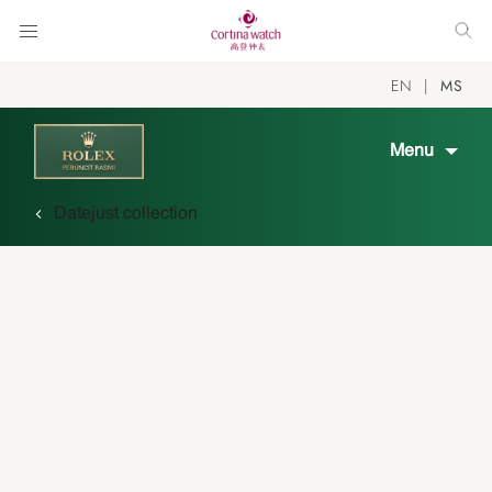
EN
MS
Menu
Datejust collection