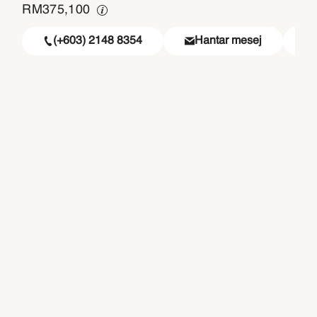
RM
375,100
(+603) 2148 8354
Hantar mesej