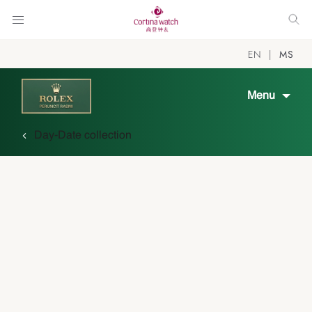
EN
MS
Menu
Day-Date collection