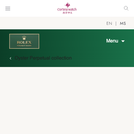
EN
MS
Menu
Oyster Perpetual collection