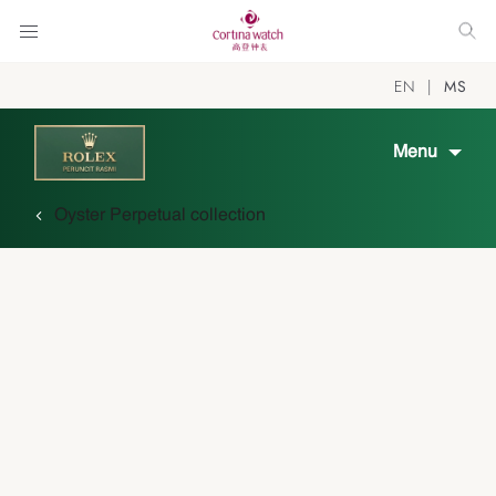
EN
MS
Menu
Oyster Perpetual collection