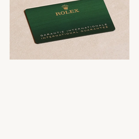
simbol pemberian. Jika anda membeli sebagai
pensijilan COSC rasmi untuk gerakan.
hadiah, penting bagi kami bahawa pandangan
pertama penerima terhadap Rolex itu mencerminkan
rahsia yang tersembunyi di dalam kotak tersebut.