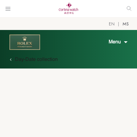
EN
MS
Menu
Day-Date collection