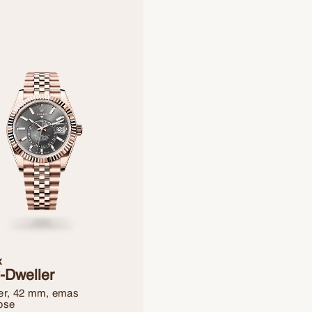
x
-Dweller
er, 42 mm, emas
ose