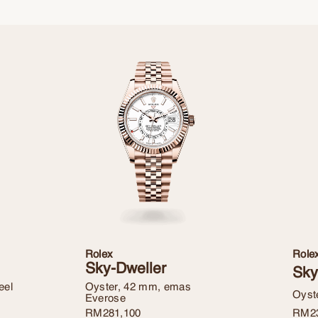
Rolex
Role
Sky-Dweller
Sky
eel
Oyster, 42 mm, emas
Oyst
Everose
RM
2
RM
281,100