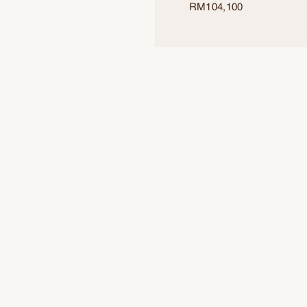
RM
104,100