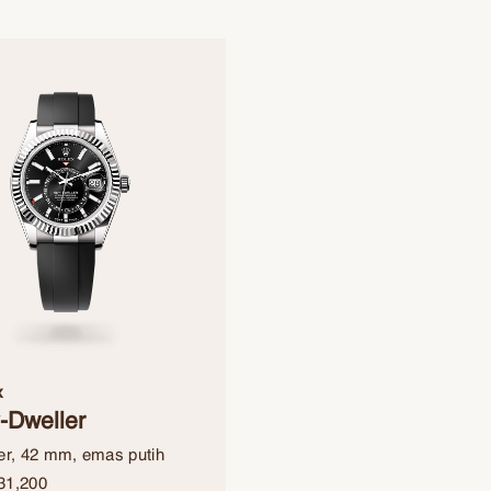
x
-Dweller
er, 42 mm, emas putih
31,200