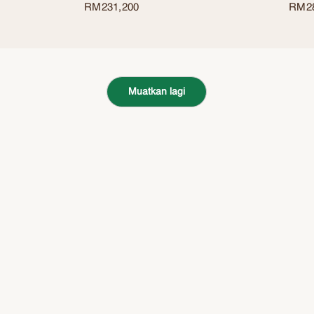
RM
231,200
RM
2
Muatkan lagi