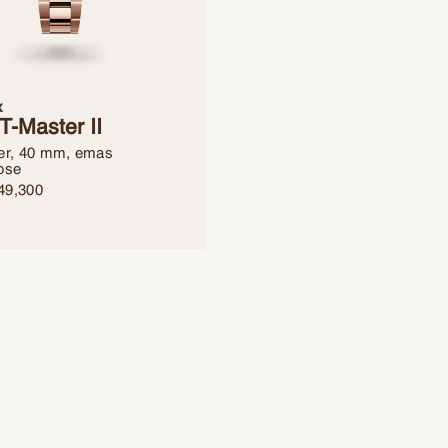
x
-Master II
er, 40 mm, emas
ose
49,300