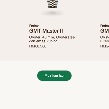
Rolex
Role
GMT-Master II
GMT
Oyster, 40 mm, Oystersteel
Oyst
dan emas kuning
Ever
RM
88,500
RM
2
Muatkan lagi