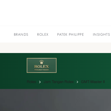
BRANDS
ROLEX
PATEK PHILIPPE
INSIGHTS
Rolex
Jam Tangan Rolex
GMT-Master II