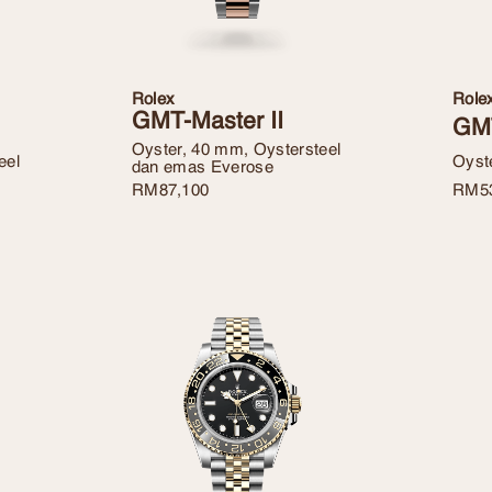
Rolex
Role
GMT-Master II
GMT
Oyster, 40 mm, Oystersteel
eel
Oyst
dan emas Everose
RM
5
RM
87,100